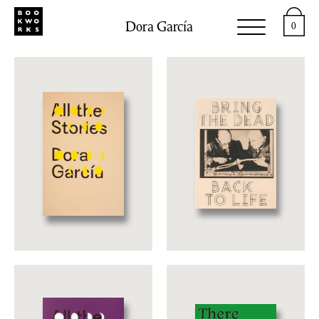
Dora García
0