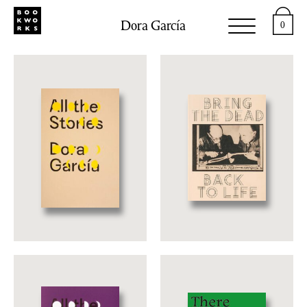
Dora García
0